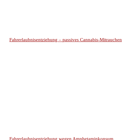
Fahrerlaubnisentziehung – passives Cannabis-Mitrauchen
Fahrerlaubnisentziehung wegen Amphetaminkonsum