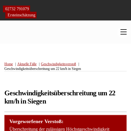
Skip
to
02732 791079
content
Ersteinschätzung
M
Home
Aktuelle Fälle
Geschwindigkeitsverstoß
Geschwindigkeitsüberschreitung um 22 km/h in Siegen
Geschwindigkeitsüberschreitung um 22
km/h in Siegen
Vorgeworfener Verstoß:
Überschreitung der zulässigen Höchstgeschwindigkeit