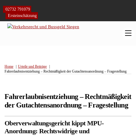
Skip
to
02732 791079
content
Ersteinschätzung
M
Home
Urteile und Beiträge
Fahrerlaubnisentziehung – Rechtmäßigkeit der Gutachtensanordnung – Fragestellung
Fahrerlaubnisentziehung – Rechtmäßigkeit
der Gutachtensanordnung – Fragestellung
Oberverwaltungsgericht kippt MPU-
Anordnung: Rechtswidrige und