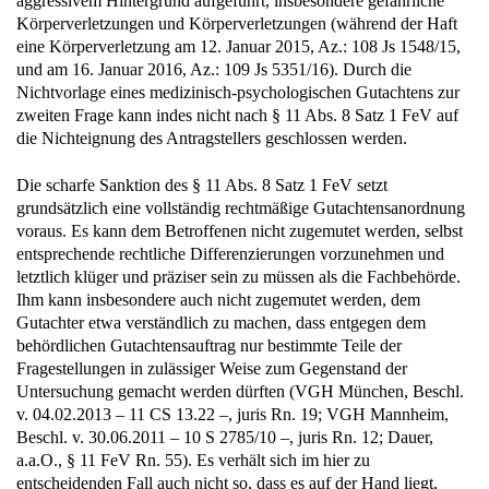
aggressivem Hintergrund aufgeführt, insbesondere gefährliche
Körperverletzungen und Körperverletzungen (während der Haft
eine Körperverletzung am 12. Januar 2015, Az.: 108 Js 1548/15,
und am 16. Januar 2016, Az.: 109 Js 5351/16). Durch die
Nichtvorlage eines medizinisch-psychologischen Gutachtens zur
zweiten Frage kann indes nicht nach § 11 Abs. 8 Satz 1 FeV auf
die Nichteignung des Antragstellers geschlossen werden.
Die scharfe Sanktion des § 11 Abs. 8 Satz 1 FeV setzt
grundsätzlich eine vollständig rechtmäßige Gutachtensanordnung
voraus. Es kann dem Betroffenen nicht zugemutet werden, selbst
entsprechende rechtliche Differenzierungen vorzunehmen und
letztlich klüger und präziser sein zu müssen als die Fachbehörde.
Ihm kann insbesondere auch nicht zugemutet werden, dem
Gutachter etwa verständlich zu machen, dass entgegen dem
behördlichen Gutachtensauftrag nur bestimmte Teile der
Fragestellungen in zulässiger Weise zum Gegenstand der
Untersuchung gemacht werden dürften (VGH München, Beschl.
v. 04.02.2013 – 11 CS 13.22 –, juris Rn. 19; VGH Mannheim,
Beschl. v. 30.06.2011 – 10 S 2785/10 –, juris Rn. 12; Dauer,
a.a.O., § 11 FeV Rn. 55). Es verhält sich im hier zu
entscheidenden Fall auch nicht so, dass es auf der Hand liegt,