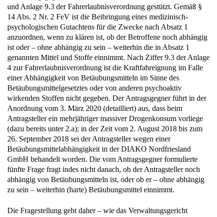
und Anlage 9.3 der Fahrerlaubnisverordnung gestützt. Gemäß §
14 Abs. 2 Nr. 2 FeV ist die Beibringung eines medizinisch-
psychologischen Gutachtens für die Zwecke nach Absatz 1
anzuordnen, wenn zu klären ist, ob der Betroffene noch abhängig
ist oder – ohne abhängig zu sein – weiterhin die in Absatz 1
genannten Mittel und Stoffe einnimmt. Nach Ziffer 9.3 der Anlage
4 zur Fahrerlaubnisverordnung ist die Kraftfahreignung im Falle
einer Abhängigkeit von Betäubungsmitteln im Sinne des
Betäubungsmittelgesetztes oder von anderen psychoaktiv
wirkenden Stoffen nicht gegeben. Der Antragsgegner führt in der
Anordnung vom 3. März 2020 (detailliert) aus, dass beim
Antragsteller ein mehrjähriger massiver Drogenkonsum vorliege
(dazu bereits unter 2.a); in der Zeit vom 2. August 2018 bis zum
26. September 2018 sei der Antragsteller wegen einer
Betäubungsmittelabhängigkeit in der DIAKO Nordfriesland
GmbH behandelt worden. Die vom Antragsgegner formulierte
fünfte Frage fragt indes nicht danach, ob der Antragsteller noch
abhängig von Betäubungsmitteln ist, oder ob er – ohne abhängig
zu sein – weiterhin (harte) Betäubungsmittel einnimmt.
Die Fragestellung geht daher – wie das Verwaltungsgericht