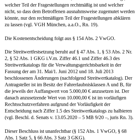
welcher Teil der Fragestellungen rechtmäßig ist und welcher
nicht, so dass dem Betroffenen ausnahmsweise zugemutet werden
könnte, nur den rechtmäßigen Teil der Fragestellungen abklären
zu lassen (vgl. VGH München, a.a.O., Rn. 19).
Die Kostenentscheidung folgt aus § 154 Abs. 2 VwGO.
Die Streitwertfestsetzung beruht auf § 47 Abs. 1, § 53 Abs. 2 Nr.
2, § 52 Abs. 1 GKG i.V.m. Ziffer 46.1 und Ziffer 46.3 des
Streitwertkatalogs für die Verwaltungsgerichtsbarkeit in der
Fassung der am 31. Mai/1. Juni 2012 und 18. Juli 2013
beschlossenen Änderungen (nachfolgend Streitwertkatalog). Der
Antragsteller ist im Besitz der Fahrerlaubnisklassen A und B, für
die jeweils der Auffangwert von 5.000,00 € anzusetzen ist. Der
danach anzusetzende Wert von 10.000,00 € ist im vorläufigen
Rechtsschutzverfahren aufgrund der Vorläufigkeit der
Entscheidung nach Ziffer 1.5 des Streitwertkatalogs zu halbieren
(vgl. Beschl. d. Senats v. 13.05.2020 – 5 MB 9/20 –, juris Rn. 3).
Dieser Beschluss ist unanfechtbar (§ 152 Abs. 1 VwGO, § 68
Abs. 1 Satz 5, § 66 Abs. 3 Satz 3 GKG).