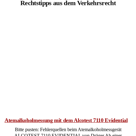
Rechtstipps aus dem Verkehrsrecht
Atemalkoholmessung mit dem Alcotest 7110 Evidential
Bitte pusten: Fehlerquellen beim Atemalkoholmessgerät
ALCOTEST 7110 EVIDENTIAL von Dräger Ab einer
Atemalkoholkonzentration von 0,25 mg/l ist das Führen eines
Kraftfahrzeugs gemäß § 24a Abs. 1 Straßenverkehrsgesetz in
Deutschland untersagt. Eine solche Atemalkoholkonzentration
liegt vor, wenn in einem Liter Atemluft 0,25 Milligramm Alkohol
enthalten sind. Das Atemalkoholmessgerät „Alcotest 7110
Evidential“ der Firma Draeger ist das […]