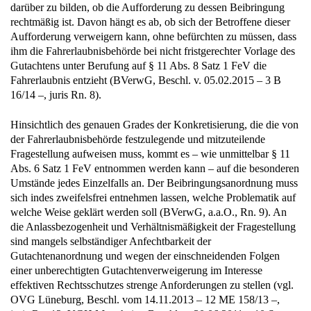
darüber zu bilden, ob die Aufforderung zu dessen Beibringung
rechtmäßig ist. Davon hängt es ab, ob sich der Betroffene dieser
Aufforderung verweigern kann, ohne befürchten zu müssen, dass
ihm die Fahrerlaubnisbehörde bei nicht fristgerechter Vorlage des
Gutachtens unter Berufung auf § 11 Abs. 8 Satz 1 FeV die
Fahrerlaubnis entzieht (BVerwG, Beschl. v. 05.02.2015 – 3 B
16/14 –, juris Rn. 8).
Hinsichtlich des genauen Grades der Konkretisierung, die die von
der Fahrerlaubnisbehörde festzulegende und mitzuteilende
Fragestellung aufweisen muss, kommt es – wie unmittelbar § 11
Abs. 6 Satz 1 FeV entnommen werden kann – auf die besonderen
Umstände jedes Einzelfalls an. Der Beibringungsanordnung muss
sich indes zweifelsfrei entnehmen lassen, welche Problematik auf
welche Weise geklärt werden soll (BVerwG, a.a.O., Rn. 9). An
die Anlassbezogenheit und Verhältnismäßigkeit der Fragestellung
sind mangels selbständiger Anfechtbarkeit der
Gutachtenanordnung und wegen der einschneidenden Folgen
einer unberechtigten Gutachtenverweigerung im Interesse
effektiven Rechtsschutzes strenge Anforderungen zu stellen (vgl.
OVG Lüneburg, Beschl. vom 14.11.2013 – 12 ME 158/13 –,