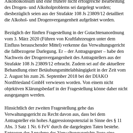
Alkoholkonsum und eine frühere nicht erfolgreiche Bearbeitung
des Drogen- und Alkoholproblems sei dargelegt worden;
diesbezüglich seien aus der Strafakte 108 Js 23809/12 detailliert
die Alkohol- und Drogenvergangenheit aufgelistet worden.
Bezüglich der fünften Fragestellung in der Gutachtenanordnung
vom 3. März 2020 (Führen von Kraftfahrzeugen unter dem
Einfluss berauschender Mittel) verkenne das Verwaltungsgericht
die fallbezogene Darlegung. Er – der Antragsgegner – habe den
Nachweis der Drogenvergangenheit des Antragstellers aus der
Strafakte 108 Js 23809/12 erbracht. Zudem sei auf die aktuellere
Behandlung einer Betäubungsmittelabhängigkeit in der Zeit vom
2. August bis zum 26. September 2018 bei der DIAKO
Nordfriesland GmbH verwiesen worden. Von einem nicht
objektiven Klärungsbedarf in der Fragestellung könne daher nicht
ausgegangen werden.
Hinsichtlich der zweiten Fragestellung gehe das
Verwaltungsgericht zu Recht davon aus, dass bei dem
Antragsteller ein hohes Aggressionspotenzial in Sinne des § 11
Abs. 3 Satz 1 Nr. 6 FeV durch die dargelegten Taten bestehe.
Entgegen der Annahme des Verwaltungsgerichts liege eine