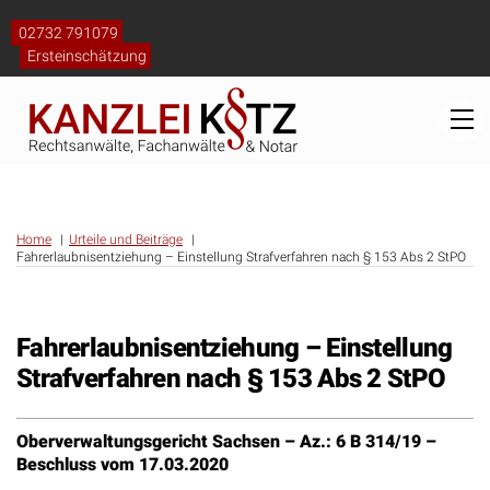
Skip
to
02732 791079
content
Ersteinschätzung
M
Home
Urteile und Beiträge
Fahrerlaubnisentziehung – Einstellung Strafverfahren nach § 153 Abs 2 StPO
Fahrerlaubnisentziehung – Einstellung
Strafverfahren nach § 153 Abs 2 StPO
Oberverwaltungsgericht Sachsen – Az.: 6 B 314/19 –
Beschluss vom 17.03.2020