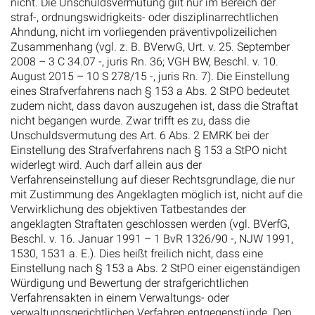
nicht. Die Unschuldsvermutung gilt nur im Bereich der
straf-, ordnungswidrigkeits- oder disziplinarrechtlichen
Ahndung, nicht im vorliegenden präventivpolizeilichen
Zusammenhang (vgl. z. B. BVerwG, Urt. v. 25. September
2008 – 3 C 34.07 -, juris Rn. 36; VGH BW, Beschl. v. 10.
August 2015 – 10 S 278/15 -, juris Rn. 7). Die Einstellung
eines Strafverfahrens nach § 153 a Abs. 2 StPO bedeutet
zudem nicht, dass davon auszugehen ist, dass die Straftat
nicht begangen wurde. Zwar trifft es zu, dass die
Unschuldsvermutung des Art. 6 Abs. 2 EMRK bei der
Einstellung des Strafverfahrens nach § 153 a StPO nicht
widerlegt wird. Auch darf allein aus der
Verfahrenseinstellung auf dieser Rechtsgrundlage, die nur
mit Zustimmung des Angeklagten möglich ist, nicht auf die
Verwirklichung des objektiven Tatbestandes der
angeklagten Straftaten geschlossen werden (vgl. BVerfG,
Beschl. v. 16. Januar 1991 – 1 BvR 1326/90 -, NJW 1991,
1530, 1531 a. E.). Dies heißt freilich nicht, dass eine
Einstellung nach § 153 a Abs. 2 StPO einer eigenständigen
Würdigung und Bewertung der strafgerichtlichen
Verfahrensakten in einem Verwaltungs- oder
verwaltungsgerichtlichen Verfahren entgegenstünde. Den