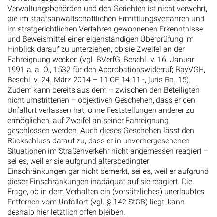
Verwaltungsbehörden und den Gerichten ist nicht verwehrt,
die im staatsanwaltschaftlichen Ermittlungsverfahren und
im strafgerichtlichen Verfahren gewonnenen Erkenntnisse
und Beweismittel einer eigenständigen Überprüfung im
Hinblick darauf zu unterziehen, ob sie Zweifel an der
Fahreignung wecken (vgl. BVerfG, Beschl. v. 16. Januar
1991 a. a. O., 1532 für den Approbationswiderruf; BayVGH,
Beschl. v. 24. März 2014 – 11 CE 14.11 -, juris Rn. 15).
Zudem kann bereits aus dem – zwischen den Beteiligten
nicht umstrittenen – objektiven Geschehen, dass er den
Unfallort verlassen hat, ohne Feststellungen anderer zu
ermöglichen, auf Zweifel an seiner Fahreignung
geschlossen werden. Auch dieses Geschehen lässt den
Rückschluss darauf zu, dass er in unvorhergesehenen
Situationen im Straßenverkehr nicht angemessen reagiert –
sei es, weil er sie aufgrund altersbedingter
Einschränkungen gar nicht bemerkt, sei es, weil er aufgrund
dieser Einschränkungen inadäquat auf sie reagiert. Die
Frage, ob in dem Verhalten ein (vorsätzliches) unerlaubtes
Entfernen vom Unfallort (vgl. § 142 StGB) liegt, kann
deshalb hier letztlich offen bleiben.