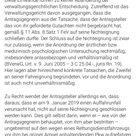
Diese Einwände führen zu keiner Abänderung der
verwaltungsgerichtlichen Entscheidung. Zutreffend ist das
Verwaltungsgericht davon ausgegangen, dass die
Antragsgegnerin aus der Tatsache, dass der Antragsteller
das von ihr geforderte Gutachten nicht beigebracht hat,
gemäß § 11 Abs. 8 Satz 1 FeV auf seine Nichteignung
schließen durfte. Der Schluss auf die Nichteignung ist zwar
nur zulässig, wenn die Anordnung der ärztlichen bzw.
medizinisch-psychologischen Untersuchung rechtmäßig,
insbesondere anlassbezogen und verhältnismäßig ist
(BVerwG, Urt. v. 9. Juni 2005 – 3 C 25.04 -, juris Rn. 19).
Hier lagen aber hinreichend konkrete Tatsachen, die Zweifel
an seiner Fahreignung begründeten, vor und die Anordnung
ist auch nicht unverhältnismäßig.
Zu Recht wendet der Antragsteller allerdings ein, dass
daraus, dass er am 9. Januar 2019 einen Auffahrunfall
verursacht hat, nicht auf seine Nichteignung geschlossen
werden kann. Dies gilt selbst dann, wenn er – wie von der
Antragsgegnerin behauptet, von ihm aber bestritten –
ungebremst auf den wegen eines Rettungsdienstfahrzeugs
vor ihm bei grüner Ampel anhaltendenden Pkw aufgefahren