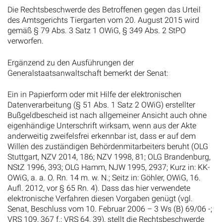
Die Rechtsbeschwerde des Betroffenen gegen das Urteil
des Amtsgerichts Tiergarten vom 20. August 2015 wird
gemäß § 79 Abs. 3 Satz 1 OWiG, § 349 Abs. 2 StPO
verworfen.
Ergänzend zu den Ausführungen der
Generalstaatsanwaltschaft bemerkt der Senat:
Ein in Papierform oder mit Hilfe der elektronischen
Datenverarbeitung (§ 51 Abs. 1 Satz 2 OWiG) erstellter
Bußgeldbescheid ist nach allgemeiner Ansicht auch ohne
eigenhändige Unterschrift wirksam, wenn aus der Akte
anderweitig zweifelsfrei erkennbar ist, dass er auf dem
Willen des zuständigen Behördenmitarbeiters beruht (OLG
Stuttgart, NZV 2014, 186; NZV 1998, 81; OLG Brandenburg,
NStZ 1996, 393; OLG Hamm, NJW 1995, 2937; Kurz in: KK-
OWiG, a. a. O. Rn. 14 m. w. N.; Seitz in: Göhler, OWiG, 16.
Aufl. 2012, vor § 65 Rn. 4). Dass das hier verwendete
elektronische Verfahren diesen Vorgaben genügt (vgl.
Senat, Beschluss vom 10. Februar 2006 – 3 Ws (B) 69/06 -;
VRS 109, 367 f.; VRS 64, 39), stellt die Rechtsbeschwerde