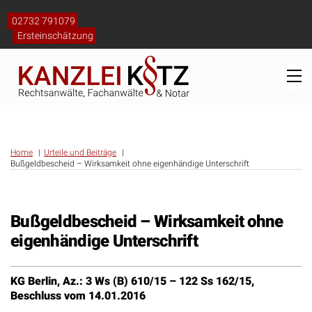
Skip
to
02732 791079
content
Ersteinschätzung
M
Home
Urteile und Beiträge
Bußgeldbescheid – Wirksamkeit ohne eigenhändige Unterschrift
Bußgeldbescheid – Wirksamkeit ohne
eigenhändige Unterschrift
KG Berlin, Az.: 3 Ws (B) 610/15 – 122 Ss 162/15,
Beschluss vom 14.01.2016