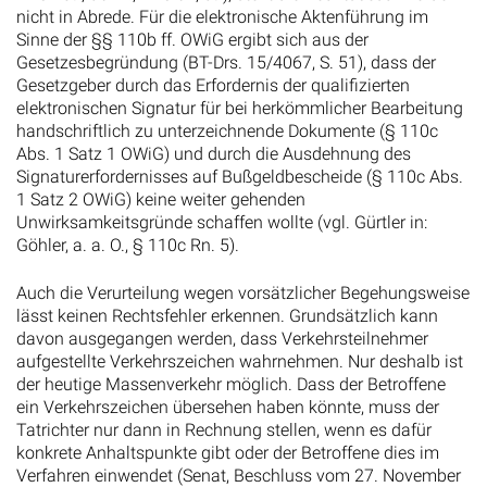
nicht in Abrede. Für die elektronische Aktenführung im
Sinne der §§ 110b ff. OWiG ergibt sich aus der
Gesetzesbegründung (BT-Drs. 15/4067, S. 51), dass der
Gesetzgeber durch das Erfordernis der qualifizierten
elektronischen Signatur für bei herkömmlicher Bearbeitung
handschriftlich zu unterzeichnende Dokumente (§ 110c
Abs. 1 Satz 1 OWiG) und durch die Ausdehnung des
Signaturerfordernisses auf Bußgeldbescheide (§ 110c Abs.
1 Satz 2 OWiG) keine weiter gehenden
Unwirksamkeitsgründe schaffen wollte (vgl. Gürtler in:
Göhler, a. a. O., § 110c Rn. 5).
Auch die Verurteilung wegen vorsätzlicher Begehungsweise
lässt keinen Rechtsfehler erkennen. Grundsätzlich kann
davon ausgegangen werden, dass Verkehrsteilnehmer
aufgestellte Verkehrszeichen wahrnehmen. Nur deshalb ist
der heutige Massenverkehr möglich. Dass der Betroffene
ein Verkehrszeichen übersehen haben könnte, muss der
Tatrichter nur dann in Rechnung stellen, wenn es dafür
konkrete Anhaltspunkte gibt oder der Betroffene dies im
Verfahren einwendet (Senat, Beschluss vom 27. November