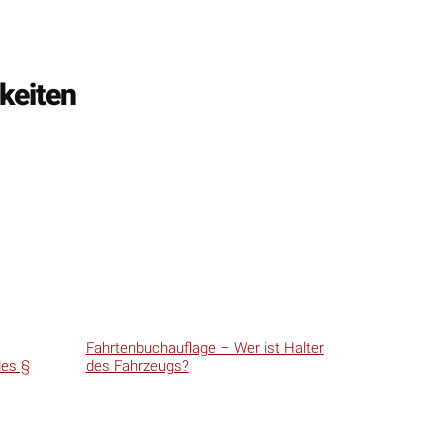
keiten
n
des §
Fahrtenbuchauflage – Wer ist Halter
des Fahrzeugs?