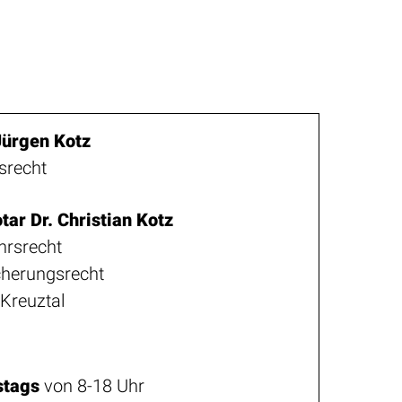
Jürgen Kotz
srecht
ar Dr. Christian Kotz
hrsrecht
cherungsrecht
 Kreuztal
stags
von 8-18 Uhr
r