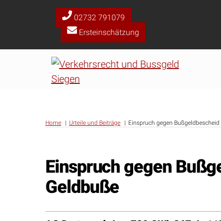
Skip
02732 791079
to
Ersteinschätzung
content
Home
Urteile und Beiträge
Einspruch gegen Bußgeldbescheid 
Einspruch gegen Bußge
Geldbuße