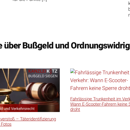
le über Bußgeld und Ordnungswidrig
Fahrlässige Trunkenheit im Verk
Wann E-Scooter-Fahrern keine 
droht
tverstoß – Täteridentifizierung
 Fotos