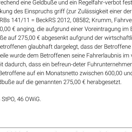
hend eine Geldbuße und ein Regelfahr-verbot festz
kung des Einspruchs griff (zur Zulässigkeit einer d
RBs 141/11 = BeckRS 2012, 08582; Krumm, Fahrverbo
0,00 € anging, die aufgrund einer Voreintragung im
buße auf 275,00 € abgesenkt aufgrund der wirtschaf
Betroffenen glaubhaft dargelegt, dass der Betroffene 
weile wurde dem Betroffenen seine Fahrerlaubnis im
zeit dadurch, dass ein befreun-deter Fuhrunternehmer 
 Betroffene auf ein Monatsnetto zwischen 600,00 un
ldbuße auf die genannten 275,00 € herabgesetzt.
5 StPO, 46 OWiG.