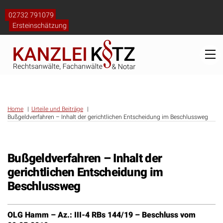
Skip
to
02732 791079
content
Ersteinschätzung
M
Home
Urteile und Beiträge
Bußgeldverfahren – Inhalt der gerichtlichen Entscheidung im Beschlussweg
Bußgeldverfahren – Inhalt der
gerichtlichen Entscheidung im
Beschlussweg
OLG Hamm – Az.: III-4 RBs 144/19 – Beschluss vom