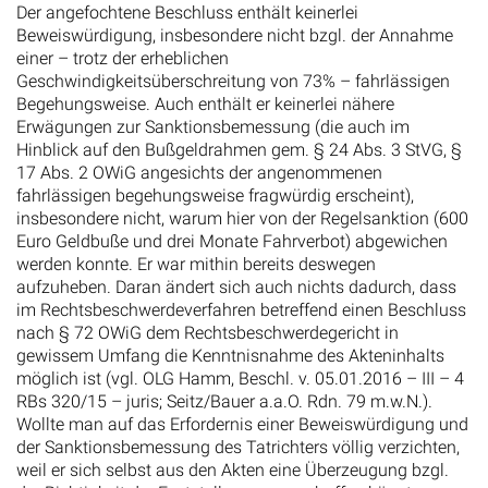
Der angefochtene Beschluss enthält keinerlei
Beweiswürdigung, insbesondere nicht bzgl. der Annahme
einer – trotz der erheblichen
Geschwindigkeitsüberschreitung von 73% – fahrlässigen
Begehungsweise. Auch enthält er keinerlei nähere
Erwägungen zur Sanktionsbemessung (die auch im
Hinblick auf den Bußgeldrahmen gem. § 24 Abs. 3 StVG, §
17 Abs. 2 OWiG angesichts der angenommenen
fahrlässigen begehungsweise fragwürdig erscheint),
insbesondere nicht, warum hier von der Regelsanktion (600
Euro Geldbuße und drei Monate Fahrverbot) abgewichen
werden konnte. Er war mithin bereits deswegen
aufzuheben. Daran ändert sich auch nichts dadurch, dass
im Rechtsbeschwerdeverfahren betreffend einen Beschluss
nach § 72 OWiG dem Rechtsbeschwerdegericht in
gewissem Umfang die Kenntnisnahme des Akteninhalts
möglich ist (vgl. OLG Hamm, Beschl. v. 05.01.2016 – III – 4
RBs 320/15 – juris; Seitz/Bauer a.a.O. Rdn. 79 m.w.N.).
Wollte man auf das Erfordernis einer Beweiswürdigung und
der Sanktionsbemessung des Tatrichters völlig verzichten,
weil er sich selbst aus den Akten eine Überzeugung bzgl.