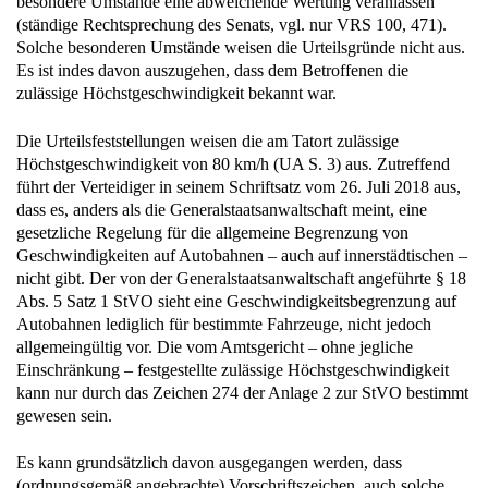
besondere Umstände eine abweichende Wertung veranlassen
(ständige Rechtsprechung des Senats, vgl. nur VRS 100, 471).
Solche besonderen Umstände weisen die Urteilsgründe nicht aus.
Es ist indes davon auszugehen, dass dem Betroffenen die
zulässige Höchstgeschwindigkeit bekannt war.
Die Urteilsfeststellungen weisen die am Tatort zulässige
Höchstgeschwindigkeit von 80 km/h (UA S. 3) aus. Zutreffend
führt der Verteidiger in seinem Schriftsatz vom 26. Juli 2018 aus,
dass es, anders als die Generalstaatsanwaltschaft meint, eine
gesetzliche Regelung für die allgemeine Begrenzung von
Geschwindigkeiten auf Autobahnen – auch auf innerstädtischen –
nicht gibt. Der von der Generalstaatsanwaltschaft angeführte § 18
Abs. 5 Satz 1 StVO sieht eine Geschwindigkeitsbegrenzung auf
Autobahnen lediglich für bestimmte Fahrzeuge, nicht jedoch
allgemeingültig vor. Die vom Amtsgericht – ohne jegliche
Einschränkung – festgestellte zulässige Höchstgeschwindigkeit
kann nur durch das Zeichen 274 der Anlage 2 zur StVO bestimmt
gewesen sein.
Es kann grundsätzlich davon ausgegangen werden, dass
(ordnungsgemäß angebrachte) Vorschriftszeichen, auch solche,