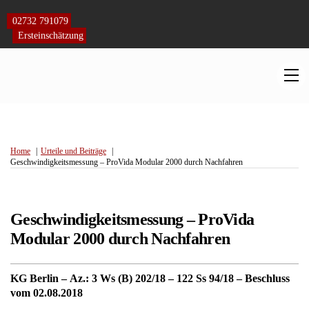
Skip
to
02732 791079
content
Ersteinschätzung
M
Home
Urteile und Beiträge
Geschwindigkeitsmessung – ProVida Modular 2000 durch Nachfahren
Geschwindigkeitsmessung – ProVida
Modular 2000 durch Nachfahren
KG Berlin – Az.: 3 Ws (B) 202/18 – 122 Ss 94/18 – Beschluss
vom 02.08.2018