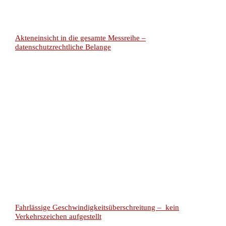
Akteneinsicht in die gesamte Messreihe –
datenschutzrechtliche Belange
Fahrlässige Geschwindigkeitsüberschreitung – kein
Verkehrszeichen aufgestellt