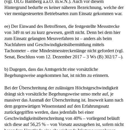
(vgl. OLG Bamberg a.a.O. m.w.N.). Auch vor diesem
Hintergrund bedurfte es keiner näheren Bezeichnung, welche der
vier menügesteuerten Betriebsarten zum Einsatz gekommen war.
ee) Der Einwand des Betroffenen, die festgestellte Messstrecke
von 349 m sei zu kurz gewesen, greift nicht. Denn bei dem hier
zum Einsatz gelangten Messverfahren ist – anders als beim
Nachfahren und Geschwindigkeitsübermittlung mittels
Tachometer – eine Mindestmesstreckenlänge nicht gefordert (vgl.
Senat, Beschluss vom 12. Dezember 2017 – 3 Ws (B) 302/17 –).
b) Dagegen, dass das Amtsgericht eine vorsätzliche
Begehungsweise angekommen hat, ist nichts zu erinnern.
Bei der Überschreitung der zulässigen Höchstgeschwindigkeit
drängt sich vorsätzliche Begehungsweise umso mehr auf, je
massiver das Ausmaß der Überschreitung ist. Insoweit kann nach
dem gegenwärtigen Wissensstand auf den Erfahrungssatz
zurückgegriffen werden, dass jedenfalls bei einer
Geschwindigkeitsüberschreitung von 40% – vorliegend beläuft
sich diese auf 56,25 % – von Vorsatz auszugehen ist, sofern nicht