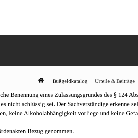
0, das zu dem Ergebnis kommt, beim Kläger fänden si
 nicht vor, allerdings handle es sich um keine Alkohol
ge 4 zur Fahrerlaubnis-Verordnung vor, das die Fahreign
 werden könne. Die Eignung zum Führen von Kraftfahr
n keine neuerlichen Anfälle aufträten, also fünf Jahre
 wurde mit Gerichtsbescheid des Verwaltungsgerichts
der Berufung stellen und beantragte für dieses Verfahr
che Benennung eines Zulassungsgrundes des § 124 Abs
es nicht schlüssig sei. Der Sachverständige erkenne sel
ien, keine Alkoholabhängigkeit vorliege und keine Gef
hördenakten Bezug genommen.