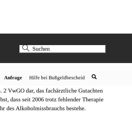
ch Anzeichen für schädlichen
abhängigkeit. Es liege ein cerebrales
ung in Frage stelle, wobei seit vier Jahren
zeugen der Gruppe 2 könne erst wieder im
 Anfallsfreiheit ohne Therapie bestünde.
 Regensburg vom 17. Juni 2010 abgewiesen.
en Prozesskostenhilfe. Die
. 2 VwGO dar, das fachärztliche Gutachten
bst, dass seit 2006 trotz fehlender Therapie
ahr des Alkoholmissbrauchs bestehe.