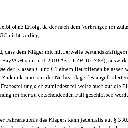
bleibt ohne Erfolg, da der nach dem Vorbringen im Zul
GO nicht vorliegt.
d, dass dem Kläger mit mittlerweile bestandskräftigem
. BayVGH vom 5.11.2010 Az. 11 ZB 10.2483), auswirkt.
isse der Klassen C und C1 einem Betroffenen belassen 
. Zudem könnte aus der Nichtvorlage des angeforderte
 Fragestellung sich zumindest teilweise auch auf die 
gnung im hier zu entscheidenden Fall geschlossen werd
er Fahrerlaubnis des Klägers kann jedenfalls auf § 3 Ab
rkrankung nach Nr. 6.6 der Anlage 4 zur Fahrerlaubnis-V