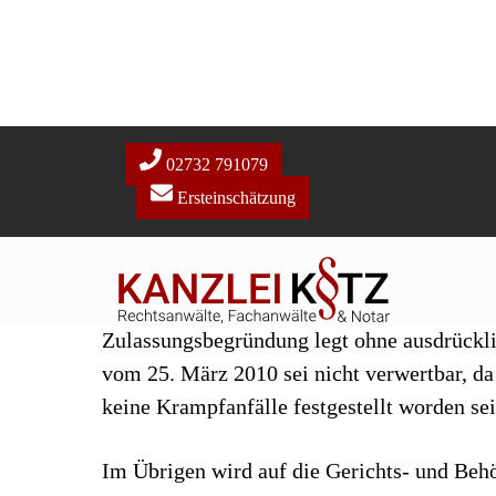
fachärztlichen Gutachten vom 25. März 201
Alkoholkonsum. Eine stabile Abstinenz liege
Anfallsleiden entsprechend Nr. 6.6 der Anla
ohne Therapie Anfallsfreiheit angenommen
Juni 2011 angenommen werden, falls bis dahi
Die vom Kläger erhobene Anfechtungsklage
Der Kläger ließ einen Antrag auf Zulassung 
Zulassungsbegründung legt ohne ausdrückli
vom 25. März 2010 sei nicht verwertbar, da 
keine Krampfanfälle festgestellt worden se
Im Übrigen wird auf die Gerichts- und Be