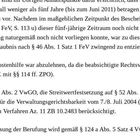
all weniger als fünf Jahre (bis zum Juni 2011) betragen
 vor. Nachdem im maßgeblichen Zeitpunkt des Bescheid
FeV, S. 113 u) dieser fünf-jährige Zeitraum noch nicht
g naturgemäß noch nicht vorliegen konnte, war zu die
laubnis nach § 46 Abs. 1 Satz 1 FeV zwingend zu entzie
stenhilfe war abzulehnen, da die beabsichtigte Rechts
. mit §§ 114 ff. ZPO).
4 Abs. 2 VwGO, die Streitwertfestsetzung auf § 52 Ab
s für die Verwaltungsgerichtsbarkeit vom 7./8. Juli 200
m Verfahren Az. 11 ZB 10.2483 berücksichtigt.
ssung der Berufung wird gemäß § 124 a Abs. 5 Satz 4 