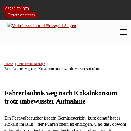
Skip
to
02732 791079
content
Ersteinschätzung
M
Home
Urteile und Beiträge
Fahrerlaubnis weg nach Kokainkonsum trotz unbewusster Aufnahme
Fahrerlaubnis weg nach Kokainkonsum
trotz unbewusster Aufnahme
Ein Festivalbesucher isst ein Gemüsegericht, kurz darauf hat er
Kokain im Blut – der Führerschein ist entzogen. Und das, obwohl
er lediglich zu Gast auf einem Festival war und sich nichts