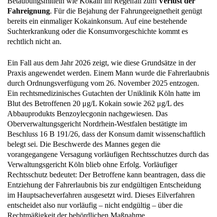
Betäubungsmitteln wie Kokain im Regelfall zum
Verlust der
Fahreignung
. Für die Bejahung der Fahrungeeignetheit genügt
bereits ein einmaliger Kokainkonsum. Auf eine bestehende
Suchterkrankung oder die Konsumvorgeschichte kommt es
rechtlich nicht an.
Ein Fall aus dem Jahr 2026 zeigt, wie diese Grundsätze in der
Praxis angewendet werden. Einem Mann wurde die Fahrerlaubnis
durch Ordnungsverfügung vom 26. November 2025 entzogen.
Ein rechtsmedizinisches Gutachten der Uniklinik Köln hatte im
Blut des Betroffenen 20 μg/L Kokain sowie 262 μg/L des
Abbauprodukts Benzoylecgonin nachgewiesen. Das
Oberverwaltungsgericht Nordrhein-Westfalen bestätigte im
Beschluss 16 B 191/26, dass der Konsum damit wissenschaftlich
belegt sei. Die Beschwerde des Mannes gegen die
vorangegangene Versagung vorläufigen Rechtsschutzes durch das
Verwaltungsgericht Köln blieb ohne Erfolg. Vorläufiger
Rechtsschutz bedeutet: Der Betroffene kann beantragen, dass die
Entziehung der Fahrerlaubnis bis zur endgültigen Entscheidung
im Hauptsacheverfahren ausgesetzt wird. Dieses Eilverfahren
entscheidet also nur vorläufig – nicht endgültig – über die
Rechtmäßigkeit der behördlichen Maßnahme.