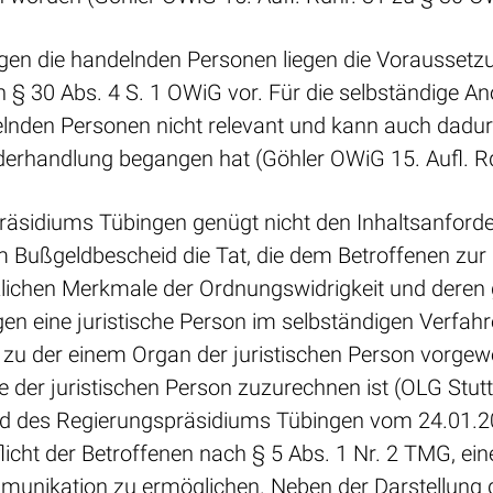
gegen die handelnden Personen liegen die Voraussetz
h § 30 Abs. 4 S. 1 OWiG vor. Für die selbständige A
lnden Personen nicht relevant und kann auch dadurch
erhandlung begangen hat (Göhler OWiG 15. Aufl. Rd
räsidiums Tübingen genügt nicht den Inhaltsanford
im Bußgeldbescheid die Tat, die dem Betroffenen zur 
lichen Merkmale der Ordnungswidrigkeit und deren g
gen eine juristische Person im selbständigen Verfah
en zu der einem Organ der juristischen Person vorg
e der juristischen Person zuzurechnen ist (OLG St
id des Regierungspräsidiums Tübingen vom 24.01.201
flicht der Betroffenen nach § 5 Abs. 1 Nr. 2 TMG, ein
nikation zu ermöglichen. Neben der Darstellung d