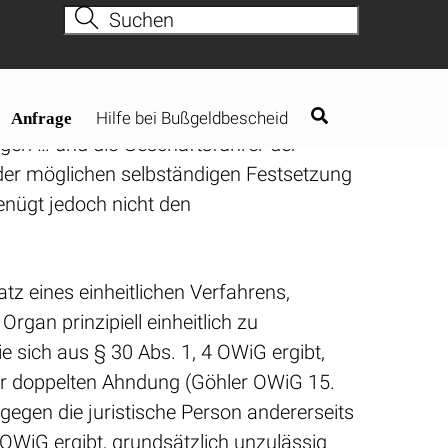
gelegt, wo sie ausweislich des
behörde gegen den Grundsatz des
egen … und die Geschäftsführer der
 der möglichen selbständigen Festsetzung
nügt jedoch nicht den
tz eines einheitlichen Verfahrens,
gan prinzipiell einheitlich zu
e sich aus § 30 Abs. 1, 4 OWiG ergibt,
r doppelten Ahndung (Göhler OWiG 15.
gegen die juristische Person andererseits
 OWiG ergibt, grundsätzlich unzulässig