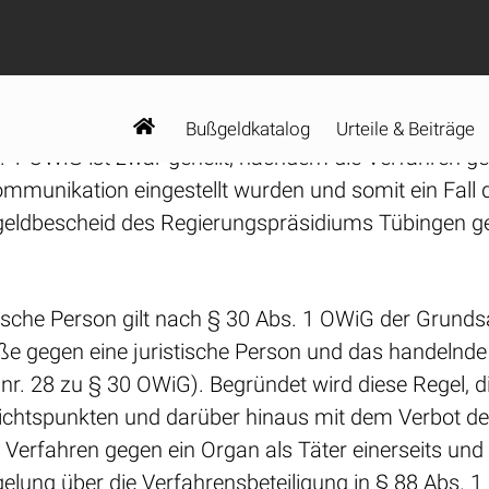
t Tübingen die Akten dem Amtsgericht Tübingen vor
en.
 206 a StPO einzustellen. Der Verstoß der Bußgeld
. 1 OWiG ist zwar geheilt, nachdem die Verfahren g
ommunikation eingestellt wurden und somit ein Fall
ßgeldbescheid des Regierungspräsidiums Tübingen ge
ische Person gilt nach § 30 Abs. 1 OWiG der Grundsa
 gegen eine juristische Person und das handelnde Or
nr. 28 zu § 30 OWiG). Begründet wird diese Regel, di
chtspunkten und darüber hinaus mit dem Verbot de
 Verfahren gegen ein Organ als Täter einerseits und 
elung über die Verfahrensbeteiligung in § 88 Abs. 1