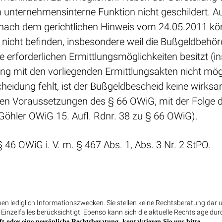
 unternehmensinterne Funktion nicht geschildert. A
nach dem gerichtlichen Hinweis vom 24.05.2011 kön
e nicht befinden, insbesondere weil die Bußgeldbehörd
ie erforderlichen Ermittlungsmöglichkeiten besitzt
ng mit den vorliegenden Ermittlungsakten nicht mögl
cheidung fehlt, ist der Bußgeldbescheid keine wirk
 den Voraussetzungen des § 66 OWiG, mit der Folge 
Göhler OWiG 15. Aufl. Rdnr. 38 zu § 66 OWiG).
46 OWiG i. V. m. § 467 Abs. 1, Abs. 3 Nr. 2 StPO.
n lediglich Informationszwecken. Sie stellen keine Rechtsberatung dar u
 Einzelfalles berücksichtigt. Ebenso kann sich die aktuelle Rechtslage dur
ft oder eine persönliche Rechtsberatung, kontaktieren Sie uns bitte.