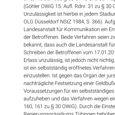
(Göhler OWiG 15. Aufl. Rdnr. 31 zu § 30
Unzulässigkeit ist hierbei in jedem Sta
OLG Düsseldorf NStZ 1984, S. 366). Auf
Landesanstalt für Kommunikation ein Er
der Betroffenen. Beide Verfahren seien z
bekannt, dass auch die Landesanstalt fü
Schreiben der Betroffenen vom 17.01.201
Erlass unzulässig, ist jedoch nicht nich
ist ein selbstständig eröffnetes Verfahr
einzustellen. Ist gegen das Organ der jur
nachträgliche Festsetzung einer Geldbuße
Voraussetzungen für ein selbstständiges 
aufzuheben und das Verfahren wegen ein
160, 161 zu § 30 OWiG). Durch die Einst
Regierungspräsidiums Tübingen behoben 