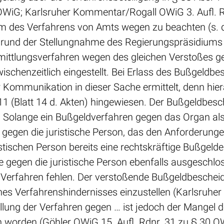
 OWiG; Karlsruher Kommentar/Rogall OWiG 3. Aufl. R
dium des Verfahrens von Amts wegen zu beachten (s. 
grund der Stellungnahme des Regierungspräsidiums
mittlungsverfahren wegen des gleichen Verstoßes g
wischenzeitlich eingestellt. Bei Erlass des Bußgel
r Kommunikation in dieser Sache ermittelt, denn hi
1 (Blatt 14 d. Akten) hingewiesen. Der Bußgeldbesch
tig. Solange ein Bußgeldverfahren gegen das Organ al
en gegen die juristische Person, das den Anforderun
istischen Person bereits eine rechtskräftige Bußgeld
 gegen die juristische Person ebenfalls ausgeschlos
Verfahren fehlen. Der verstoßende Bußgeldbescheid 
es Verfahrenshindernisses einzustellen (Karlsruher
ellung der Verfahren gegen … ist jedoch der Mangel
worden (Göhler OWiG 15. Aufl. Rdnr. 31 zu § 30 O