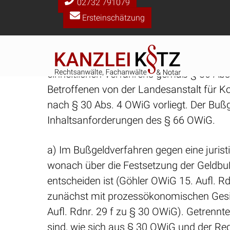
vom 1.04.2011 hat die Staatsanwaltschaf
Eingangsstempels am 7.04.2011 einging
2.) Das Verfahren war nach §§ 46 OWiG,
einheitlichen Verfahrens gemäß § 30 Abs
Betroffenen von der Landesanstalt für K
nach § 30 Abs. 4 OWiG vorliegt. Der Bu
Inhaltsanforderungen des § 66 OWiG.
a) Im Bußgeldverfahren gegen eine jurist
wonach über die Festsetzung der Geldbuße
entscheiden ist (Göhler OWiG 15. Aufl. Rd
zunächst mit prozessökonomischen Gesi
Aufl. Rdnr. 29 f zu § 30 OWiG). Getrennte
sind, wie sich aus § 30 OWiG und der Reg