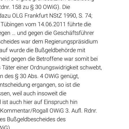
dnr. 158 zu § 30 OWiG). Die
dazu OLG Frankfurt NStZ 1990, S. 74;
 Tübingen vom 14.06.2011 führte die
egen … und gegen die Geschäftsführer
dbescheides war dem Regierungspräsidium
erauf wurde die Bußgeldbehörde mit
eid gegen die Betroffene war somit bei
s Täter einer Ordnungswidrigkeit schwebt,
gen des § 30 Abs. 4 OWiG genügt,
entscheidung ergangen, so ist die
sen, weil auch insoweit die
ist auch hier auf Einspruch hin
 Kommentar/Rogall OWiG 3. Aufl. Rdnr.
 des Bußgeldbescheides des
WiG).